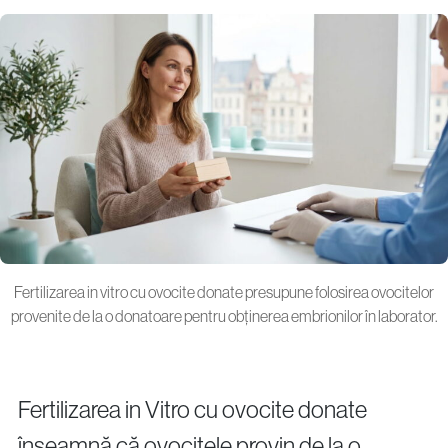
Fertilizarea in vitro cu ovocite donate presupune folosirea ovocitelor
provenite de la o donatoare pentru obținerea embrionilor în laborator.
Fertilizarea in Vitro cu ovocite donate
înseamnă că ovocitele provin de la o