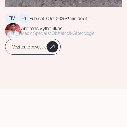
FIV
+1
Publicat 3 Oct, 2025
2 min. de citit
Andreas Vythoulkas
Medic Specialist Obstetrică-Ginecologie
Vezi toate poveștile