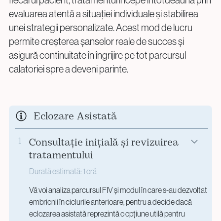
fiecărui pacient, tratamentul începe întotdeauna prin
evaluarea atentă a situației individuale și stabilirea
unei strategii personalizate. Acest mod de lucru
permite creșterea șanselor reale de succes și
asigură continuitate în îngrijire pe tot parcursul
calatoriei spre a deveni parinte.
Eclozare Asistată
1
Consultație inițială și revizuirea
tratamentului
Durată estimată: 1 oră
Vă voi analiza parcursul FIV și modul în care s-au dezvoltat
embrionii în ciclurile anterioare, pentru a decide dacă
eclozarea asistată reprezintă o opțiune utilă pentru