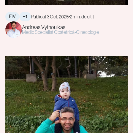
FIV
+1
Publicat 3 Oct, 2025
2 min. de citit
Andreas Vythoulkas
Medic Specialist Obstetrică-Ginecologie