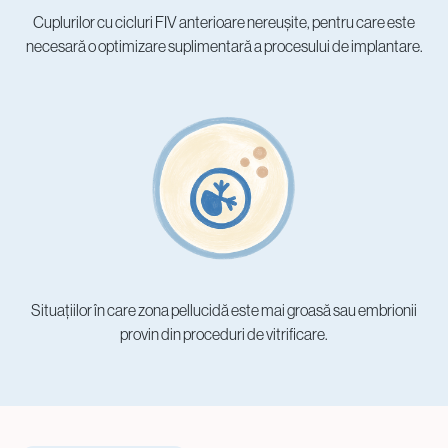
Cuplurilor cu cicluri FIV anterioare nereușite, pentru care este
necesară o optimizare suplimentară a procesului de implantare.
Situațiilor în care zona pellucidă este mai groasă sau embrionii
provin din proceduri de vitrificare.