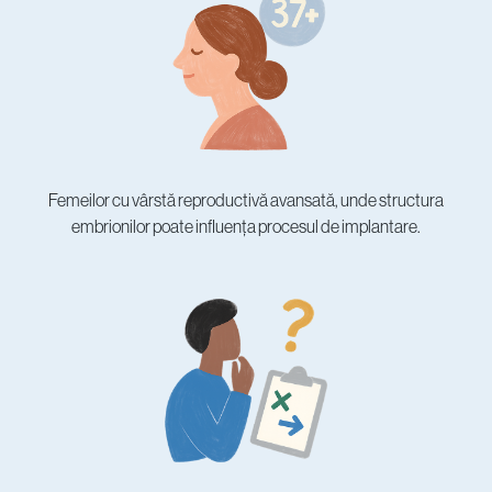
Femeilor cu vârstă reproductivă avansată, unde structura
embrionilor poate influența procesul de implantare.