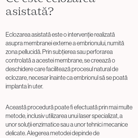
asistată?
Proceduri Chirurgicale de Fertilitate
Laparoscopie
Eclozarea asistată este o intervenție realizată
Îndepărtarea Fibromului Uterin
asupra membranei externe a embrionului, numită
Îndepărtarea Chisturilor Ovariene
zona pellucidă. Prin subțierea sau perforarea
Repermeabilizarea Trompelor Uterine
controlată a acestei membrane, se creează o
Tratamentul Endometriozei
deschidere care facilitează procesul natural de
eclozare, necesar înainte ca embrionul să se poată
implanta în uter.
Întrebări?
Sună-ne
Această procedură poate fi efectuată prin mai multe
+40 219 676
+40 729 940 799
Call Center:
sau
metode, inclusiv utilizarea unui laser specializat, a
Luni – Vineri: 09:00 – 17:00
unor soluții enzimatice sau a unor tehnici mecanice
Email:
delicate. Alegerea metodei depinde de