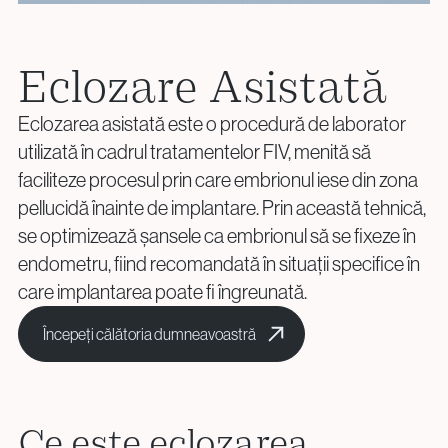
+40 219 676
+40 729 940 799
Screening pentru Aneuploidii (PGT-A)
Call Center:
sau
info@vythoulkas.ro
Rearanjamente Structurale (PGT-SR)
Luni – Vineri: 09:00 – 17:00
Tulburări Monogenice (PGT-M)
Email:
Eclozare Asistată
Biopsia Embrionară
info@vythoulkas.ro
Eclozarea asistată este o procedură de laborator
Consiliere Genetică
Politica de confidențialitate
Politica cookie
utilizată în cadrul tratamentelor FIV, menită să
faciliteze procesul prin care embrionul iese din zona
Politica de confidențialitate
Politica cookie
pellucidă înainte de implantare. Prin această tehnică,
Donare și Prezervarea Fertilității
Politica de confidențialitate
Politica cookie
se optimizează șansele ca embrionul să se fixeze în
Donarea de Ovocite
endometru, fiind recomandată în situații specifice în
Politica de confidențialitate
Politica cookie
Donarea de Spermă
care implantarea poate fi îngreunată.
Crioconservare (Ovocite / Spermă / Embrioni / Țesut
Începeți călătoria dumneavoastră
Ovarian)
Conservarea Fertilității pentru Pacienții Oncologici
(Oncofertilitate)
Ce este eclozarea