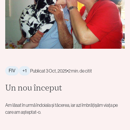
FIV
+1
Publicat 3 Oct, 2025
2 min. de citit
Un nou început
Am lăsat în urmă îndoiala și tăcerea, iar azi îmbrățișăm viața pe
care am așteptat-o.