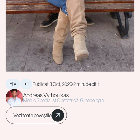
FIV
+1
Publicat 3 Oct, 2025
2 min. de citit
Andreas Vythoulkas
Medic Specialist Obstetrică-Ginecologie
Vezi toate poveștile