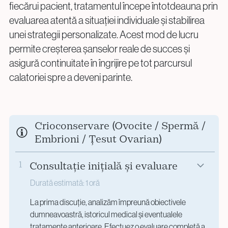
fiecărui pacient, tratamentul începe întotdeauna prin
evaluarea atentă a situației individuale și stabilirea
unei strategii personalizate. Acest mod de lucru
permite creșterea șanselor reale de succes și
asigură continuitate în îngrijire pe tot parcursul
calatoriei spre a deveni parinte.
Crioconservare (Ovocite / Spermă /
Embrioni / Țesut Ovarian)
1
Consultație inițială și evaluare
Durată estimată: 1 oră
La prima discuție, analizăm împreună obiectivele
dumneavoastră, istoricul medical și eventualele
tratamente anterioare. Efectuez o evaluare completă a