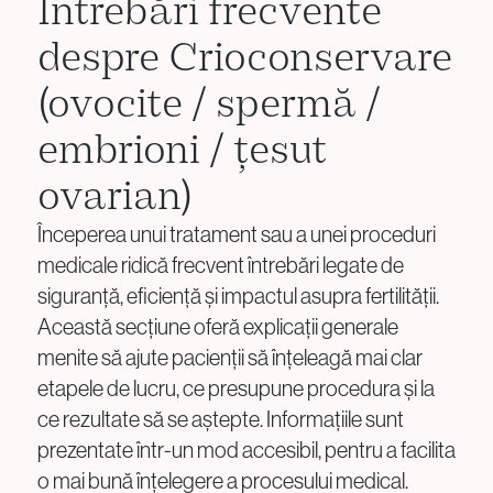
Întrebări frecvente
despre Crioconservare
(ovocite / spermă /
embrioni / țesut
ovarian)
Începerea unui tratament sau a unei proceduri
medicale ridică frecvent întrebări legate de
siguranță, eficiență și impactul asupra fertilității.
Această secțiune oferă explicații generale
menite să ajute pacienții să înțeleagă mai clar
etapele de lucru, ce presupune procedura și la
ce rezultate să se aștepte. Informațiile sunt
prezentate într-un mod accesibil, pentru a facilita
o mai bună înțelegere a procesului medical.