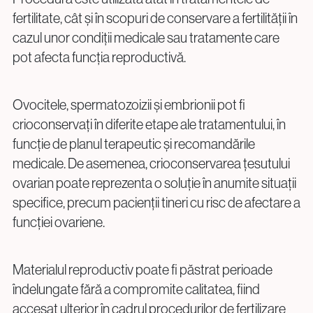
info@vythoulkas.ro
fertilitate, cât și în scopuri de conservare a fertilității în
cazul unor condiții medicale sau tratamente care
pot afecta funcția reproductivă.
Ovocitele, spermatozoizii și embrionii pot fi
crioconservați în diferite etape ale tratamentului, în
Politica de confidențialitate
Politica cookie
funcție de planul terapeutic și recomandările
medicale. De asemenea, crioconservarea țesutului
ovarian poate reprezenta o soluție în anumite situații
specifice, precum pacienții tineri cu risc de afectare a
funcției ovariene.
Materialul reproductiv poate fi păstrat perioade
îndelungate fără a compromite calitatea, fiind
accesat ulterior în cadrul procedurilor de fertilizare