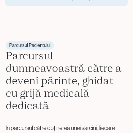
criobanca noastră, unde condițiile sunt menținute
Când ajungeți în punctul în care doriți o sarcină, vă explic
constant pentru protecția pe termen lung.
toate opțiunile disponibile. Materialul biologic
crioconservat va fi decongelat și utilizat în tratamentul de
fertilitate potrivit — fie IUI, FIV/ICSI sau CryoET, în funcție
de specificul fiecărui caz.
Parcursul Pacientului
Parcursul
dumneavoastră către a
deveni părinte, ghidat
cu grijă medicală
dedicată
În parcursul către obținerea unei sarcini, fiecare