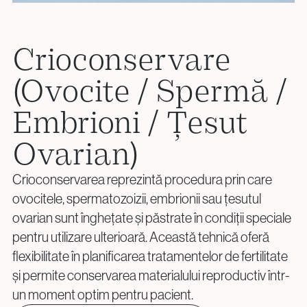
+40 219 676
+40 729 940 799
Screening pentru Aneuploidii (PGT-A)
Call Center:
sau
info@vythoulkas.ro
Rearanjamente Structurale (PGT-SR)
Luni – Vineri: 09:00 – 17:00
Tulburări Monogenice (PGT-M)
Email:
Crioconservare
Biopsia Embrionară
info@vythoulkas.ro
(Ovocite / Spermă /
Consiliere Genetică
Politica de confidențialitate
Politica cookie
Embrioni / Țesut
Politica de confidențialitate
Politica cookie
Ovarian)
Donare și Prezervarea Fertilității
Politica de confidențialitate
Politica cookie
Donarea de Ovocite
Crioconservarea reprezintă procedura prin care
Politica de confidențialitate
Politica cookie
Donarea de Spermă
ovocitele, spermatozoizii, embrionii sau țesutul
Crioconservare (Ovocite / Spermă / Embrioni / Țesut
ovarian sunt înghețate și păstrate în condiții speciale
Ovarian)
pentru utilizare ulterioară. Această tehnică oferă
Conservarea Fertilității pentru Pacienții Oncologici
flexibilitate în planificarea tratamentelor de fertilitate
(Oncofertilitate)
și permite conservarea materialului reproductiv într-
un moment optim pentru pacient.