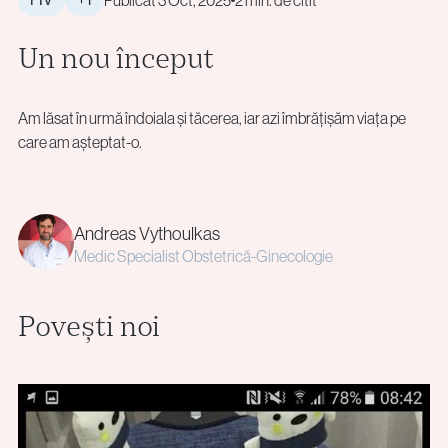
Publicat 3 Oct, 2025
2 min. de citit
Un nou început
Am lăsat în urmă îndoiala și tăcerea, iar azi îmbrățișăm viața pe
care am așteptat-o.
Andreas Vythoulkas
Medic Specialist Obstetrică-Ginecologie
Povești noi