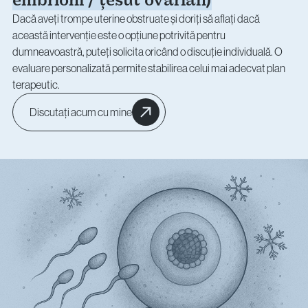
embrioni / țesut ovarian)
Dacă aveți trompe uterine obstruate și doriți să aflați dacă
această intervenție este o opțiune potrivită pentru
dumneavoastră, puteți solicita oricând o discuție individuală. O
evaluare personalizată permite stabilirea celui mai adecvat plan
terapeutic.
Discutați acum cu mine