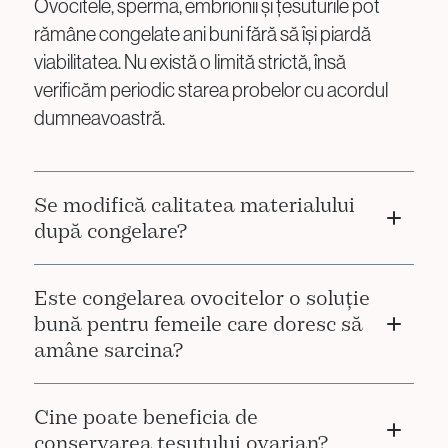
Ovocitele, sperma, embrionii și țesuturile pot
rămâne congelate ani buni fără să își piardă
viabilitatea. Nu există o limită strictă, însă
verificăm periodic starea probelor cu acordul
dumneavoastră.
Se modifică calitatea materialului
după congelare?
Metodele moderne de vitrificare oferă o rată
Este congelarea ovocitelor o soluție
foarte mare de supraviețuire. Majoritatea
bună pentru femeile care doresc să
ovocitelor, spermatozoizilor și embrionilor își
amâne sarcina?
păstrează calitatea după decongelare, atunci
când sunt manipulați corect.
Da. Femeile aleg tot mai des să își congeleze
Cine poate beneficia de
ovocitele în perioada în care fertilitatea este la
conservarea țesutului ovarian?