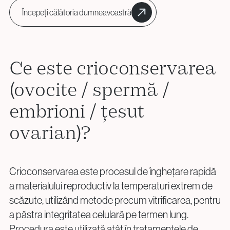
Începeți călătoria dumneavoastră
Proceduri Chirurgicale de Fertilitate
Laparoscopie
Îndepărtarea Fibromului Uterin
Ce este crioconservarea
Îndepărtarea Chisturilor Ovariene
(ovocite / spermă /
Repermeabilizarea Trompelor Uterine
Tratamentul Endometriozei
embrioni / țesut
ovarian)?
Întrebări?
Sună-ne
Crioconservarea este procesul de înghețare rapidă
a materialului reproductiv la temperaturi extrem de
+40 219 676
+40 729 940 799
Call Center:
sau
scăzute, utilizând metode precum vitrificarea, pentru
Luni – Vineri: 09:00 – 17:00
a păstra integritatea celulară pe termen lung.
Email:
Procedura este utilizată atât în tratamentele de