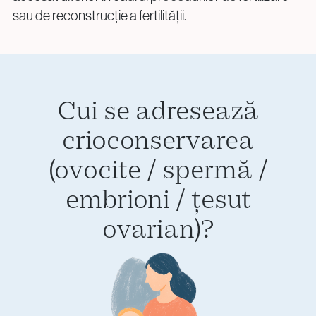
sau de reconstrucție a fertilității.
Cui se adresează
crioconservarea
(ovocite / spermă /
embrioni / țesut
ovarian)?