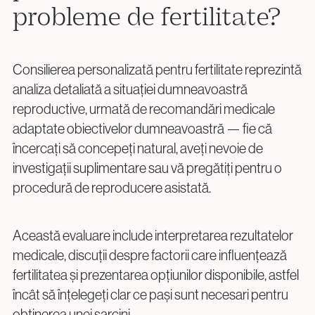
probleme de fertilitate?
Proceduri Chirurgicale de Fertilitate
Laparoscopie
Consilierea personalizată pentru fertilitate reprezintă
Îndepărtarea Fibromului Uterin
analiza detaliată a situației dumneavoastră
Îndepărtarea Chisturilor Ovariene
reproductive, urmată de recomandări medicale
Repermeabilizarea Trompelor Uterine
adaptate obiectivelor dumneavoastră — fie că
Tratamentul Endometriozei
încercați să concepeți natural, aveți nevoie de
investigații suplimentare sau vă pregătiți pentru o
procedură de reproducere asistată.
Întrebări?
Sună-ne
Această evaluare include interpretarea rezultatelor
medicale, discuții despre factorii care influențează
+40 219 676
+40 729 940 799
Call Center:
sau
fertilitatea și prezentarea opțiunilor disponibile, astfel
Luni – Vineri: 09:00 – 17:00
încât să înțelegeți clar ce pași sunt necesari pentru
Email:
obținerea unei sarcini.