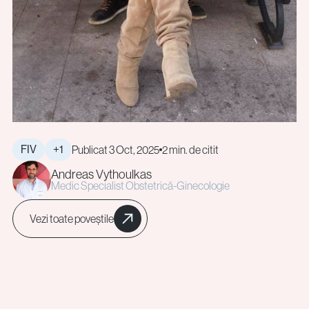
FIV
+1
Publicat 3 Oct, 2025
2 min. de citit
Andreas Vythoulkas
Medic Specialist Obstetrică-Ginecologie
Vezi toate poveștile