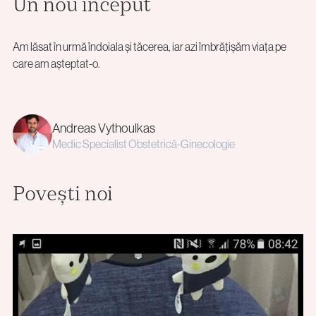
Un nou început
Am lăsat în urmă îndoiala și tăcerea, iar azi îmbrățișăm viața pe
care am așteptat-o.
Andreas Vythoulkas
Medic Specialist Obstetrică-Ginecologie
Povești noi