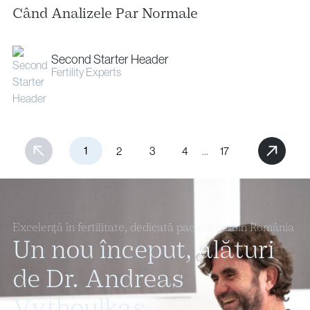
Când Analizele Par Normale
Second Starter Header
Fertility Experts
1
...
2
3
4
17
Excelență în fertilitate, dedicată pacienților din România
Un nou început, alături
de Dr. Andreas
Vythoulkas