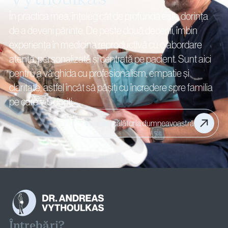
În practica mea, înțeleg cât de profundă este dorința
de a deveni părinte. De peste două decenii, îmbin
experiența în medicina reproductivă cu o abordare
atentă, personalizată și centrată pe pacient. Sunt aici
pentru a vă ghida cu profesionalism, empatie și
claritate, astfel încât să pășiți cu încredere spre familia
pe care v-o doriți.
Începeți călătoria dumneavoastră
Întrebări?