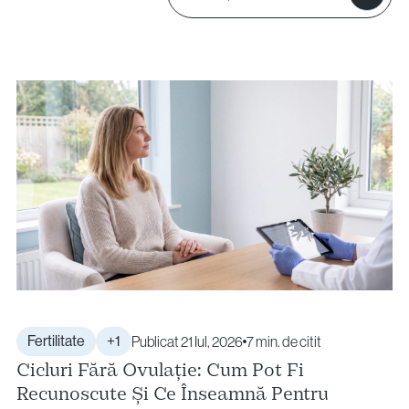
Proceduri Chirurgicale de Fertilitate
Laparoscopie
Îndepărtarea Fibromului Uterin
Îndepărtarea Chisturilor Ovariene
Repermeabilizarea Trompelor Uterine
Tratamentul Endometriozei
Întrebări?
Sună-ne
+40 219 676
+40 729 940 799
Call Center:
sau
Fertilitate
+1
Publicat 21 Iul, 2026
7 min. de citit
Luni – Vineri: 09:00 – 17:00
Cicluri Fără Ovulație: Cum Pot Fi
Email:
Recunoscute Și Ce Înseamnă Pentru