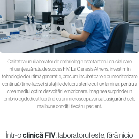
Calitatea unui laborator de embriologie este factorul crucial care
influențează rata de succes FIV. La Genesis Athens, investim în
tehnologie de ultimă generație, precum incubatoarele cu monitorizare
continuă (time-lapse) și stațiile de lucru sterile cu flux laminar, pentru a
crea mediul optim dezvoltării embrionare. Imaginea surprinde un
embriolog dedicat lucrând cu un microscop avansat, asigurând cele
mai bune condiții fiecărui pacient.
Într-o
clinică FIV
, laboratorul este, fără nicio