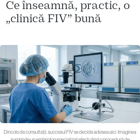
Ce înseamnă, practic, o
„clinică FIV” bună
Dincolo de consultații, succesul FIV se decide adesea aici. Imaginea
surprinde un embriolog specializat efectuând o procedură de