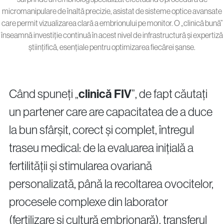
micromanipulare de înaltă precizie, asistat de sisteme optice avansate
care permit vizualizarea clară a embrionului pe monitor. O „clinică bună”
înseamnă investiție continuă în acest nivel de infrastructură și expertiză
științifică, esențiale pentru optimizarea fiecărei șanse.
Când spuneți „
clinică FIV
”, de fapt căutați
un partener care are capacitatea de a duce
la bun sfârșit, corect și complet, întregul
traseu medical: de la evaluarea inițială a
fertilității și stimularea ovariană
personalizată, până la recoltarea ovocitelor,
procesele complexe din laborator
(fertilizare și cultură embrionară), transferul