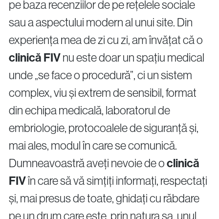
pe baza recenziilor de pe rețelele sociale
Proceduri Chirurgicale de Fertilitate
sau a aspectului modern al unui site. Din
experiența mea de zi cu zi, am învățat că o
Laparoscopie
clinică FIV
nu este doar un spațiu medical
Îndepărtarea Fibromului Uterin
Îndepărtarea Chisturilor Ovariene
unde „se face o procedură”, ci un sistem
Repermeabilizarea Trompelor Uterine
complex, viu și extrem de sensibil, format
Tratamentul Endometriozei
din echipa medicală, laboratorul de
embriologie, protocoalele de siguranță și,
Întrebări?
mai ales, modul în care se comunică.
Sună-ne
Dumneavoastră aveți nevoie de o
clinică
+40 219 676
+40 729 940 799
Call Center:
sau
FIV
în care să vă simțiți informați, respectați
Luni – Vineri: 09:00 – 17:00
și, mai presus de toate, ghidați cu răbdare
Email:
pe un drum care este, prin natura sa, unul