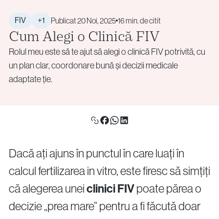
+40 219 676
+40 729 940 799
Screening pentru Aneuploidii (PGT-A)
Call Center:
sau
info@vythoulkas.ro
Rearanjamente Structurale (PGT-SR)
Luni – Vineri: 09:00 – 17:00
FIV
+1
Publicat 20 Noi, 2025
16 min. de citit
Cum Alegi o Clinică FIV
Tulburări Monogenice (PGT-M)
Email:
Biopsia Embrionară
info@vythoulkas.ro
Rolul meu este să te ajut să alegi o clinică FIV potrivită, cu
Consiliere Genetică
Politica de confidențialitate
Politica cookie
un plan clar, coordonare bună și decizii medicale
adaptate ție.
Politica de confidențialitate
Politica cookie
Donare și Prezervarea Fertilității
Politica de confidențialitate
Politica cookie
Donarea de Ovocite
Politica de confidențialitate
Politica cookie
Donarea de Spermă
Dacă ați ajuns în punctul în care luați în
Crioconservare (Ovocite / Spermă / Embrioni / Țesut
Ovarian)
calcul fertilizarea in vitro, este firesc să simțiți
Conservarea Fertilității pentru Pacienții Oncologici
că alegerea unei
clinici FIV
poate părea o
(Oncofertilitate)
decizie „prea mare” pentru a fi făcută doar