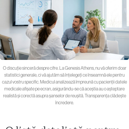
O discuție sinceră despre cifre. La Genesis Athens, nu vă oferim doar
statistici generale, ci vă ajutăm să înțelegeți ce înseamnă ele pentru
cazul vostru specific. Medicul analizează împreună cu pacienții datele
medicale afișate pe ecran, asigurându-se că aceștia au o așteptare
realistă și corectă asupra șanselor de reușită. Transparența clădește
încredere.