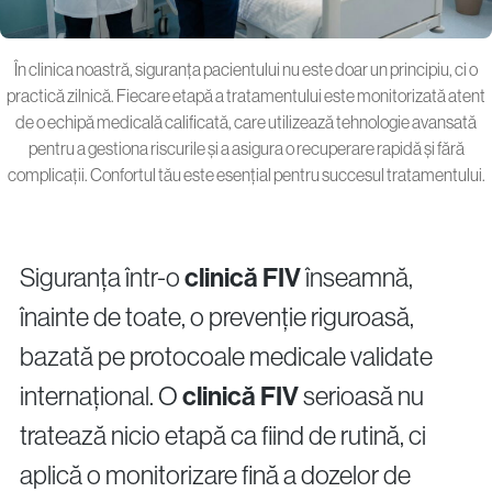
În clinica noastră, siguranța pacientului nu este doar un principiu, ci o
practică zilnică. Fiecare etapă a tratamentului este monitorizată atent
de o echipă medicală calificată, care utilizează tehnologie avansată
pentru a gestiona riscurile și a asigura o recuperare rapidă și fără
complicații. Confortul tău este esențial pentru succesul tratamentului.
Siguranța într-o
clinică FIV
înseamnă,
înainte de toate, o prevenție riguroasă,
bazată pe protocoale medicale validate
internațional. O
clinică FIV
serioasă nu
tratează nicio etapă ca fiind de rutină, ci
aplică o monitorizare fină a dozelor de