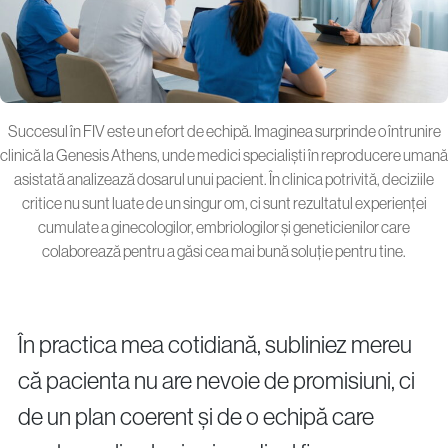
Succesul în FIV este un efort de echipă. Imaginea surprinde o întrunire
clinică la Genesis Athens, unde medici specialiști în reproducere umană
asistată analizează dosarul unui pacient. În clinica potrivită, deciziile
critice nu sunt luate de un singur om, ci sunt rezultatul experienței
cumulate a ginecologilor, embriologilor și geneticienilor care
colaborează pentru a găsi cea mai bună soluție pentru tine.
În practica mea cotidiană, subliniez mereu
că pacienta nu are nevoie de promisiuni, ci
de un plan coerent și de o echipă care