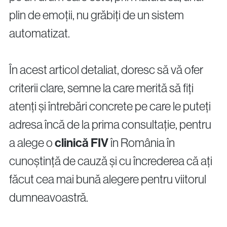
info@vythoulkas.ro
plin de emoții, nu grăbiți de un sistem
automatizat.
În acest articol detaliat, doresc să vă ofer
criterii clare, semne la care merită să fiți
Politica de confidențialitate
Politica cookie
atenți și întrebări concrete pe care le puteți
adresa încă de la prima consultație, pentru
a alege o
clinică FIV
în România în
cunoștință de cauză și cu încrederea că ați
făcut cea mai bună alegere pentru viitorul
dumneavoastră.