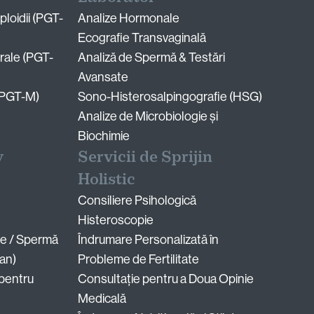
loidii (PGT-
Analize Hormonale
Ecografie Transvaginală
rale (PGT-
Analiză de Spermă & Testări
Avansate
(PGT-M)
Sono-Histerosalpingografie (HSG)
Analize de Microbiologie și
Biochimie
y
Servicii de Sprijin
Holistic
Consiliere Psihologică
Histeroscopie
te / Spermă
Îndrumare Personalizată în
ian)
Probleme de Fertilitate
 pentru
Consultație pentru a Doua Opinie
Medicală