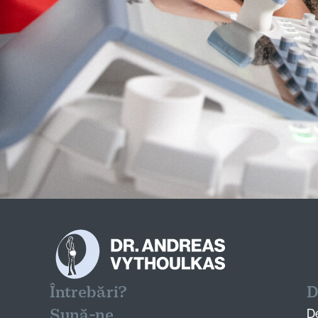
Întrebări?
D
Sună-ne
D