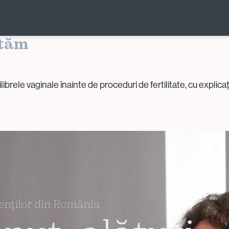
 Înainte de Proceduri: De Ce
atăm
Donare și
Prezervarea
Fertilității
ele vaginale înainte de proceduri de fertilitate, cu explicații 
Donarea de Ovocite
Donarea de Spermă
Crioconservare (Ovocite /
Spermă / Embrioni / Țesut
Ovarian)
Conservarea Fertilității
pentru Pacienții Oncologici
ienților din România
(Oncofertilitate)