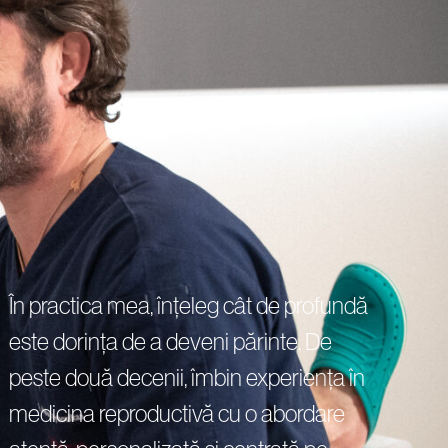
Politica de confidențialitate
Politica de confidențialitate
Politica de confidențialitate
Politica cookie
Politica cookie
Politica cookie
Politica de confidențialitate
Politica cookie
În practica mea, înțeleg cât de profundă
este dorința de a deveni părinte. De
peste două decenii, îmbin experiența în
medicina reproductivă cu o abordare