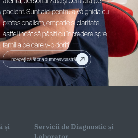
atentă, personalizată și centrată pe
pacient. Sunt aici pentru a vă ghida cu
profesionalism, empatie și claritate,
astfel încât să pășiți cu încredere spre
familia pe care v-o doriți.
Politica de confidențialitate
Politica cookie
Începeți călătoria dumneavoastră
 și
Servicii de Diagnostic și
Laborator