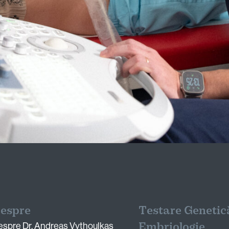
espre
Testare Genetică
Embriologie
espre Dr. Andreas Vythoulkas