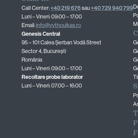
D
+40 219 676
+40 729 940 799
Call Center:
sau
P
Luni – Vineri: 09:00 – 17:00
Me
Email:
info@vythoulkas.ro
C
Genesis Central
95 – 101 Calea Șerban Vodă Street
G
Sector 4, București
Ge
România
Ge
Luni – Vineri: 09:00 – 17:00
Ge
Recoltare probe laborator
Ti
S
Luni – Vineri: 07:00 – 16:00
Pr
Ar
T
F
F