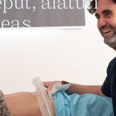
put, alături
reas
Proceduri
s
Chirurgicale de
Fertilitate
Laparoscopie
Îndepărtarea Fibromului
Uterin
Îndepărtarea Chisturilor
Ovariene
Repermeabilizarea
Trompelor Uterine
Tratamentul Endometriozei