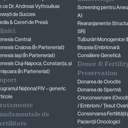
e ce Dr. Andreas Vythoulkas
Screening pentru Aneup
ovești de Succes
A)
dia & Cereri de Presă
Rearanjamente Structu
linici
SR)
enesis Central
Tulburări Monogenice 
nesis Craiova (În Parteneriat)
Biopsia Embrionară
nesis Iași (În Parteneriat)
Consiliere Genetică
Donor & Fertilit
nesis Cluj-Napoca, Constanța, și
mișoara (În Parteneriat)
Preservation
uport
Donarea de Ovocite
ogramul Național FIV – generic
Donarea de Spermă
ticole
Crioconservare (Ovoci
ratamente
/ Embrioni / Țesut Ovar
undamentale de
Conservarea Fertilității
Pacienții Oncologici
ertilitate