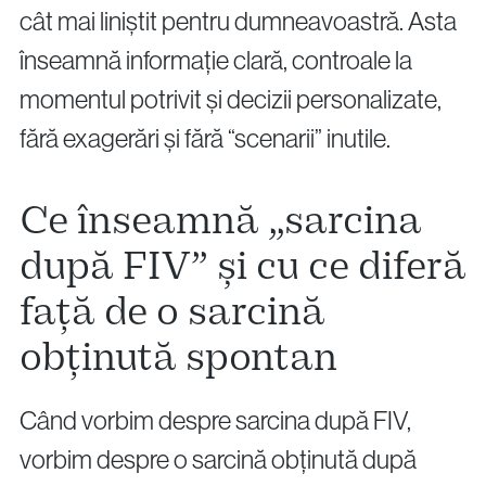
info@vythoulkas.ro
cât mai liniștit pentru dumneavoastră. Asta
înseamnă informație clară, controale la
momentul potrivit și decizii personalizate,
fără exagerări și fără “scenarii” inutile.
Politica de confidențialitate
Politica cookie
Ce înseamnă „sarcina
după FIV” și cu ce diferă
față de o sarcină
obținută spontan
Când vorbim despre sarcina după FIV,
vorbim despre o sarcină obținută după