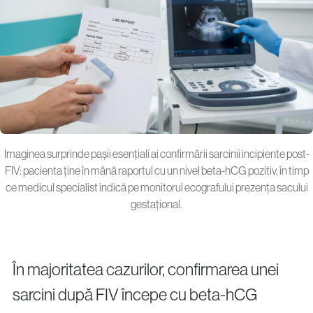
Imaginea surprinde pașii esențiali ai confirmării sarcinii incipiente post-
FIV: pacienta ține în mână raportul cu un nivel beta-hCG pozitiv, în timp
ce medicul specialist indică pe monitorul ecografului prezența sacului
gestațional.
În majoritatea cazurilor, confirmarea unei
sarcini după FIV începe cu beta-hCG