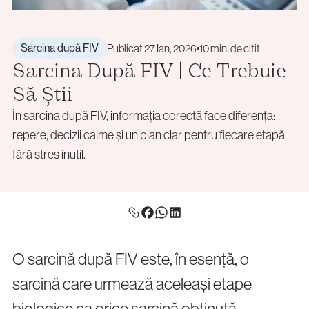
+40 219 676
+40 729 940 799
Screening pentru Aneuploidii (PGT-A)
Call Center:
sau
info@vythoulkas.ro
Rearanjamente Structurale (PGT-SR)
Luni – Vineri: 09:00 – 17:00
Tulburări Monogenice (PGT-M)
Email:
Sarcina după FIV
Publicat 27 Ian, 2026
10 min. de citit
Sarcina După FIV | Ce Trebuie
Biopsia Embrionară
info@vythoulkas.ro
Consiliere Genetică
Politica de confidențialitate
Politica cookie
Să Știi
În sarcina după FIV, informația corectă face diferența:
Politica de confidențialitate
Politica cookie
repere, decizii calme și un plan clar pentru fiecare etapă,
Donare și Prezervarea Fertilității
Politica de confidențialitate
Politica cookie
fără stres inutil.
Donarea de Ovocite
Politica de confidențialitate
Politica cookie
Donarea de Spermă
Crioconservare (Ovocite / Spermă / Embrioni / Țesut
Ovarian)
O sarcină după FIV este, în esență, o
Conservarea Fertilității pentru Pacienții Oncologici
(Oncofertilitate)
sarcină care urmează aceleași etape
biologice ca orice sarcină obținută