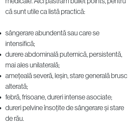
medicale. Aici păstrăm bullet points, pentru
că sunt utile ca listă practică:
sângerare abundentă sau care se
intensifică;
durere abdominală puternică, persistentă,
mai ales unilaterală;
amețeală severă, leșin, stare generală brusc
alterată;
febră, frisoane, dureri intense asociate;
dureri pelvine însoțite de sângerare și stare
de rău.