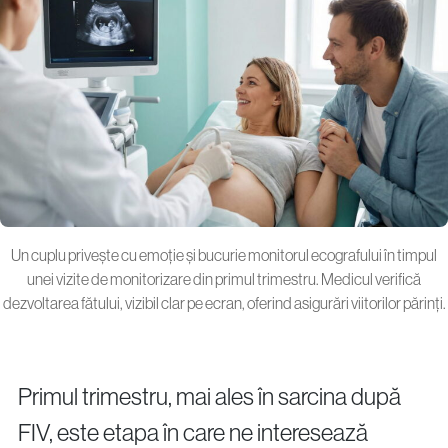
Un cuplu privește cu emoție și bucurie monitorul ecografului în timpul
unei vizite de monitorizare din primul trimestru. Medicul verifică
dezvoltarea fătului, vizibil clar pe ecran, oferind asigurări viitorilor părinți.
Primul trimestru, mai ales în sarcina după
FIV, este etapa în care ne interesează