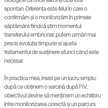
spontan. Diferența este felul în care o
Proceduri Chirurgicale de Fertilitate
confirmăm și o monitorizăm în primele
Laparoscopie
săptămâni: fiindcă știm momentul
Îndepărtarea Fibromului Uterin
transferului embrionar, putem urmări mai
Îndepărtarea Chisturilor Ovariene
Repermeabilizarea Trompelor Uterine
precis evoluția timpurie și ajusta
Tratamentul Endometriozei
tratamentul de susținere atunci când este
necesar.
Întrebări?
Sună-ne
În practica mea, insist pe un lucru simplu:
după ce obținem o sarcină după FIV,
+40 219 676
+40 729 940 799
Call Center:
sau
obiectivul devine să menținem un echilibru
Luni – Vineri: 09:00 – 17:00
Email:
între monitorizarea corectă și un parcurs