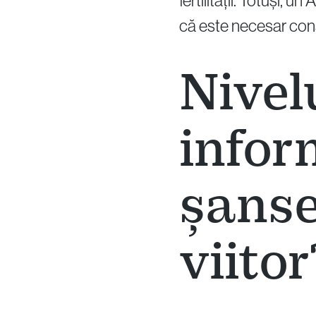
fertilității. Totuși,
că este necesar consu
Nivel
infor
șanse
viitor