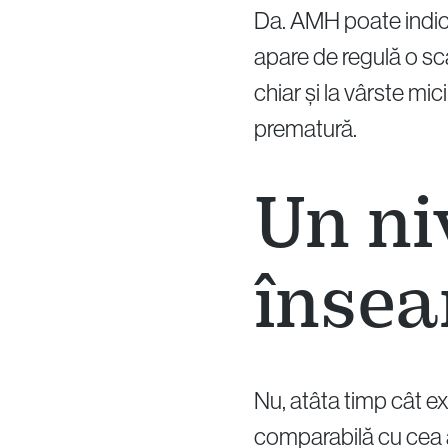
Da. AMH poate indica
apare de regulă o sc
chiar și la vârste m
prematură.
Un ni
însea
Nu, atâta timp cât ex
comparabilă cu cea a