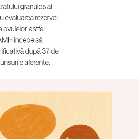
atului granulos al
ru evaluarea rezervei
ovulelor, astfel
Politica de confidențialitate
Politica cookie
l AMH începe să
ificativă după 37 de
unsurile aferente.