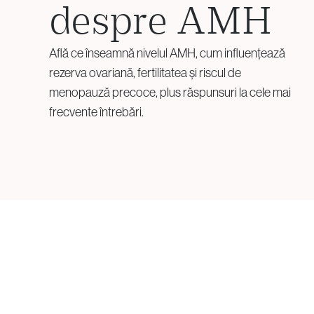
despre AMH
Testare Genetică și
Află ce înseamnă nivelul AMH, cum influențează
Embriologie
rezerva ovariană, fertilitatea și riscul de
menopauză precoce, plus răspunsuri la cele mai
Screening pentru Aneuploidii
frecvente întrebări.
(PGT-A)
Rearanjamente Structurale
(PGT-SR)
Tulburări Monogenice (PGT-
M)
Biopsia Embrionară
Consiliere Genetică