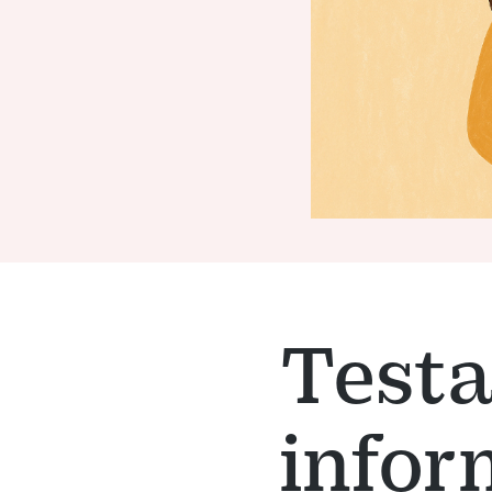
Test
infor