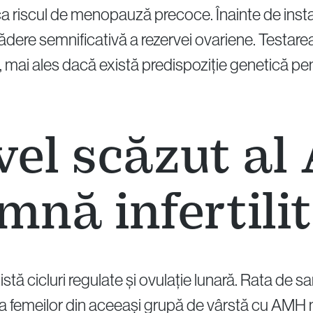
 riscul de menopauză precoce. Înainte de insta
ădere semnificativă a rezervei ovariene. Testare
ici, mai ales dacă există predispoziție genetică
vel scăzut a
mnă infertili
istă cicluri regulate și ovulație lunară. Rata de s
 femeilor din aceeași grupă de vârstă cu AMH m