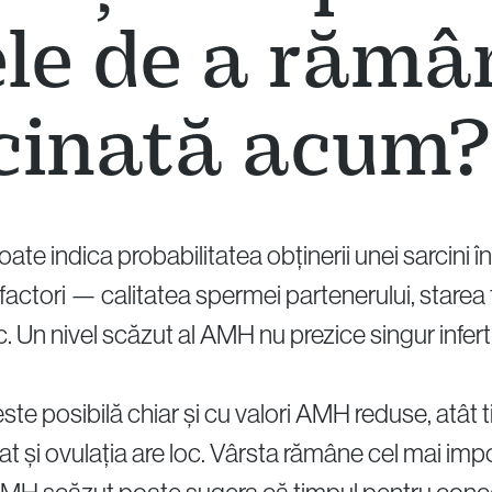
le de a rămâ
cinată acum?
te indica probabilitatea obținerii unei sarcini în 
 factori — calitatea spermei partenerului, starea
c. Un nivel scăzut al AMH nu prezice singur inferti
te posibilă chiar și cu valori AMH reduse, atât t
t și ovulația are loc. Vârsta rămâne cel mai impo