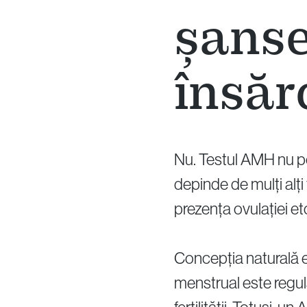
șanse
însăr
Nu. Testul AMH nu poa
depinde de mulți alți
prezența ovulației et
Concepția naturală es
menstrual este regula