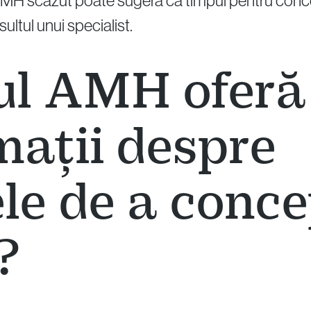
 un AMH scăzut poate sugera că timpul pentru conce
ltul unui specialist.
ul AMH oferă
mații despre
le de a conce
?