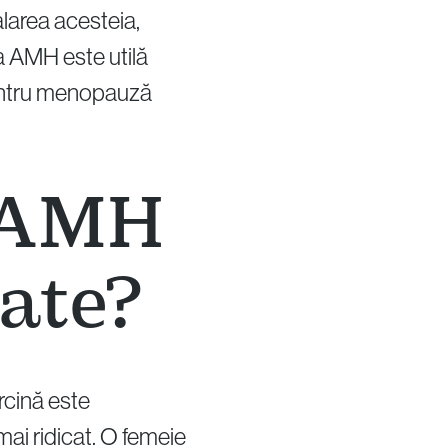
larea acesteia,
a AMH este utilă
 pentru menopauză
l AMH
tate?
arcină este
ai ridicat. O femeie