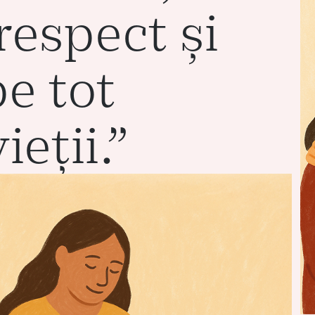
respect și
pe tot
ieții.”