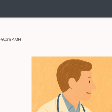
Donare și
Prezervarea
i despre AMH
Fertilității
Donarea de Ovocite
Donarea de Spermă
Crioconservare (Ovocite /
Spermă / Embrioni / Țesut
Ovarian)
Conservarea Fertilității
pentru Pacienții Oncologici
(Oncofertilitate)