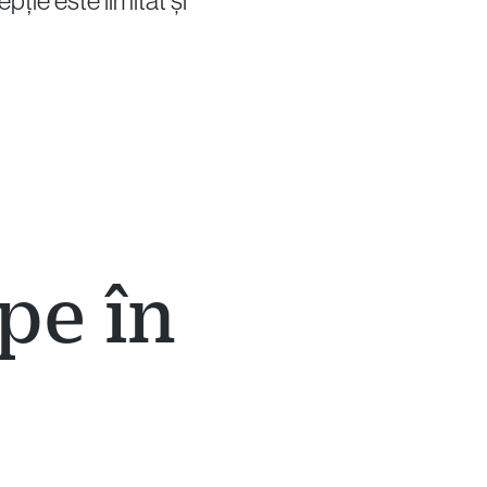
pție este limitat și
pe în