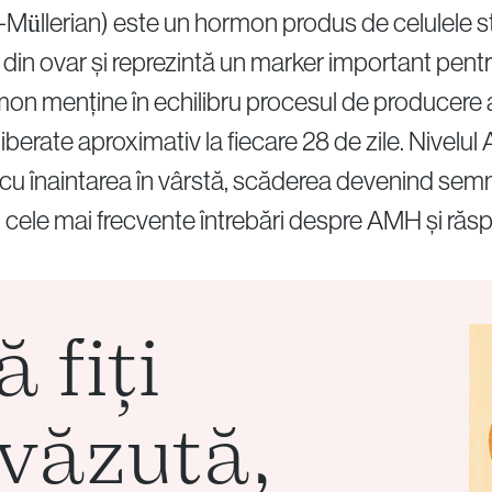
üllerian) este un hormon produs de celulele str
re din ovar și reprezintă un marker important pent
on menține în echilibru procesul de producere a 
iberate aproximativ la fiecare 28 de zile. Nivelu
cu înaintarea în vârstă, scăderea devenind semn
i cele mai frecvente întrebări despre AMH și răsp
 fiți
 văzută,