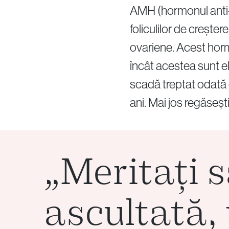
AMH (hormonul anti-M
foliculilor de crește
ovariene. Acest horm
încât acestea sunt el
scadă treptat odată 
ani. Mai jos regăseșt
„Meritați să
ascultată,